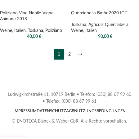
Poliziano Vino Nobile Vigna
Querciabella Batàr 2020 IGT
Asinone 2013
Toskana
,
Agricola Querciabella
,
Weine
,
Italien
,
Toskana
,
Poliziano
Weine
,
Italien
40,00
€
90,00
€
1
2
→
Ludwigkirchstraße 11, 10719 Berlin • Telefon: (030) 88 67 99 60
• Telefax: (030) 88 67 99 61
IMPRESSUM
DATENSCHUTZ
AGB
NUTZUNGSBEDINGUNGEN
© ENOTECA Blanck & Weber GbR. Alle Rechte vorbehalten.