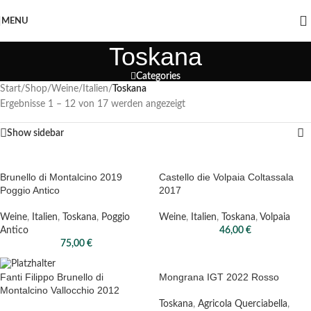
MENU
Toskana
Categories
Start
/
Shop
/
Weine
/
Italien
/
Toskana
Ergebnisse 1 – 12 von 17 werden angezeigt
Show sidebar
Brunello di Montalcino 2019
Castello die Volpaia Coltassala
Poggio Antico
2017
Weine
,
Italien
,
Toskana
,
Poggio
Weine
,
Italien
,
Toskana
,
Volpaia
Antico
46,00
€
75,00
€
Mongrana IGT 2022 Rosso
Fanti Filippo Brunello di
Montalcino Vallocchio 2012
Toskana
,
Agricola Querciabella
,