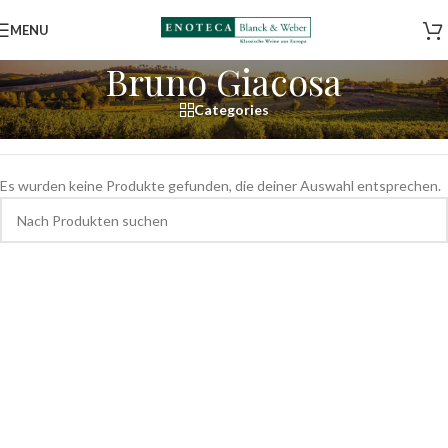
MENU
Bruno Giacosa
Categories
Start
/
Shop
/
Weine
/
Italien
/
Piemont
/
Bruno Giacosa
Es wurden keine Produkte gefunden, die deiner Auswahl entsprechen.