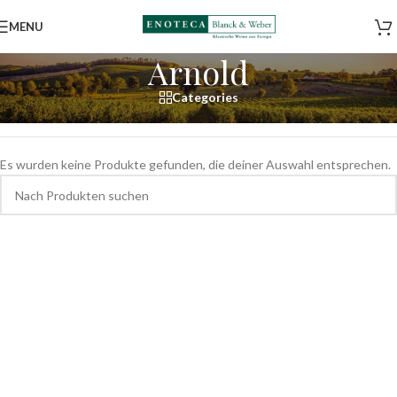
MENU
Arnold
Categories
Start
/
Shop
/
Weine
/
Deutschland
/
Pfalz
/
Arnold
Es wurden keine Produkte gefunden, die deiner Auswahl entsprechen.