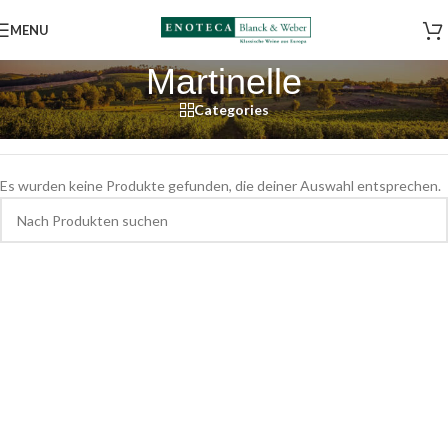
MENU
Martinelle
Categories
Start
/
Shop
/
Weine
/
Frankreich
/
Südliche Rôhne
/
Martinelle
Es wurden keine Produkte gefunden, die deiner Auswahl entsprechen.