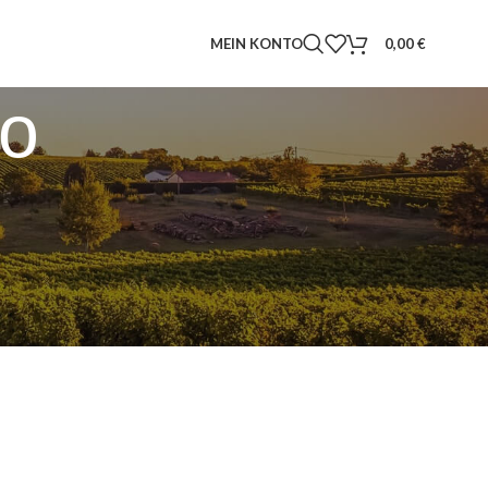
MEIN KONTO
0,00
€
io
Zeige
9
12
18
24