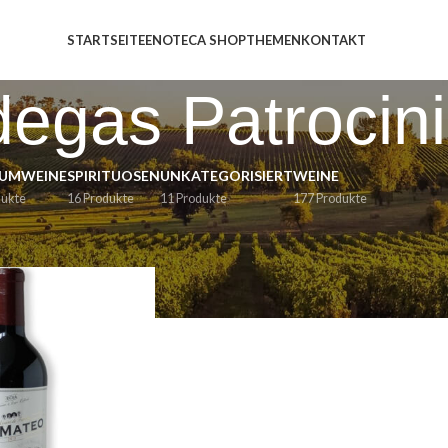
STARTSEITE
ENOTECA SHOP
THEMEN
KONTAKT
egas Patrocin
UMWEINE
SPIRITUOSEN
UNKATEGORISIERT
WEINE
dukte
16 Produkte
11 Produkte
177 Produkte
anien
/
Rioja
/
Bodegas Patrocinio