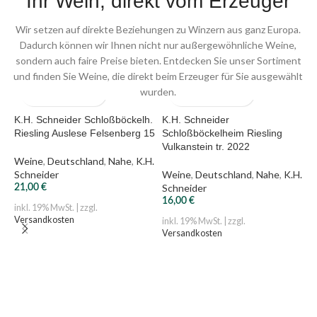
Ihr Wein, direkt vom Erzeuger
Wir setzen auf direkte Beziehungen zu Winzern aus ganz Europa.
Dadurch können wir Ihnen nicht nur außergewöhnliche Weine,
sondern auch faire Preise bieten. Entdecken Sie unser Sortiment
und finden Sie Weine, die direkt beim Erzeuger für Sie ausgewählt
wurden.
K.H. Schneider Schloßböckelh.
K.H. Schneider
K
Riesling Auslese Felsenberg 15
Schloßböckelheim Riesling
Q
Vulkanstein tr. 2022
Weine
,
Deutschland
,
Nahe
,
K.H.
W
Schneider
Weine
,
Deutschland
,
Nahe
,
K.H.
S
Schneider
21,00
€
1
16,00
€
inkl. 19% MwSt. | zzgl.
i
Versandkosten
V
inkl. 19% MwSt. | zzgl.
Versandkosten