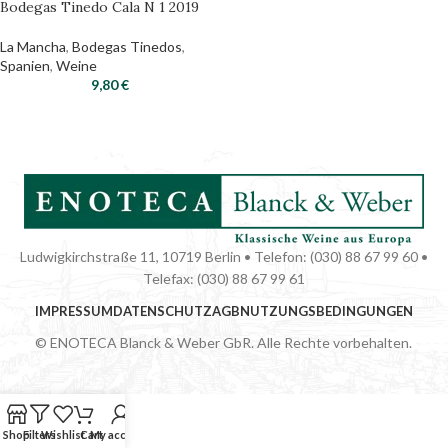
Bodegas Tinedo Cala N 1 2019
La Mancha
,
Bodegas Tinedos
,
Spanien
,
Weine
9,80
€
Ludwigkirchstraße 11, 10719 Berlin • Telefon: (030) 88 67 99 60 •
Telefax: (030) 88 67 99 61
IMPRESSUM
DATENSCHUTZ
AGB
NUTZUNGSBEDINGUNGEN
© ENOTECA Blanck & Weber GbR. Alle Rechte vorbehalten.
Shop
Filters
Wishlist
Cart
My account