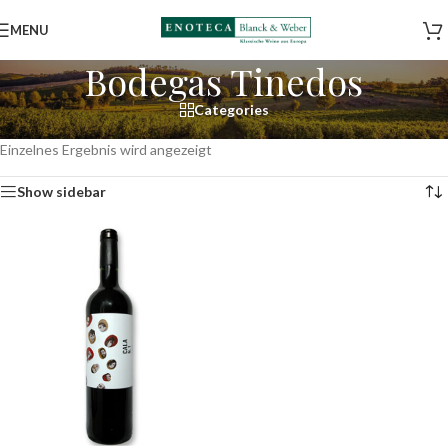
MENU
Bodegas Tinedos
Categories
Start
/
Shop
/
Weine
/
Spanien
/
La Mancha
/
Bodegas Tinedos
Einzelnes Ergebnis wird angezeigt
Show sidebar