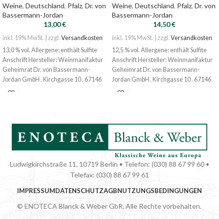
Weine
,
Deutschland
,
Pfalz
,
Dr. von
Weine
,
Deutschland
,
Pfalz
,
Dr. von
Bassermann-Jordan
Bassermann-Jordan
13,00
€
14,50
€
inkl. 19% MwSt. | zzgl.
Versandkosten
inkl. 19% MwSt. | zzgl.
Versandkosten
13,0 % vol. Allergene: enthält Sulfite
12,5 % vol. Allergene: enthält Sulfite
Anschrift Hersteller: Weinmanifaktur
Anschrift Hersteller: Weinmanifaktur
Geheimrat Dr. von Bassermann-
Geheimrat Dr. von Bassermann-
Jordan GmbH . Kirchgasse 10 . 67146
Jordan GmbH . Kirchgasse 10 . 67146
Deidesheim
Deidesheim
Nährwert 100 ml 301 kj, 72 kcal
Ludwigkirchstraße 11, 10719 Berlin • Telefon: (030) 88 67 99 60 •
Telefax: (030) 88 67 99 61
IMPRESSUM
DATENSCHUTZ
AGB
NUTZUNGSBEDINGUNGEN
© ENOTECA Blanck & Weber GbR. Alle Rechte vorbehalten.