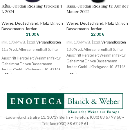
Bass.-Jordan Riesling trocken 1
Bass.-Jordan Riesling tr. Auf der
L 2024
Mauer 2022
Weine
,
Deutschland
,
Pfalz
,
Dr. von
Weine
,
Deutschland
,
Pfalz
,
Dr. von
Bassermann-Jordan
Bassermann-Jordan
11,00
€
22,00
€
inkl. 19% MwSt. | zzgl.
Versandkosten
inkl. 19% MwSt. | zzgl.
Versandkosten
11,5 % vol. Allergene: enthält Sulfite
13,0 % vol. Allergene: enthält Sulfite
Anschrift Hersteller: Weinmanifaktur
Anschrift Hersteller: Weinmanifaktur
Geheimrat Dr. von Bassermann-
Geheimrat Dr. von Bassermann-
Jordan GmbH . Kirchgasse 10 . 67146
Jordan GmbH . Kirchgasse 10 . 67146
Deidesheim
Deidesheim
Nährwert 100 ml 297 kj, 71 kcal
Ludwigkirchstraße 11, 10719 Berlin • Telefon: (030) 88 67 99 60 •
Telefax: (030) 88 67 99 61