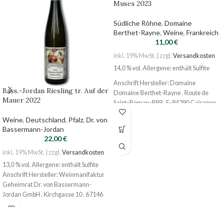
Muses 2023
Südliche Rôhne
,
Domaine
Berthet-Rayne
,
Weine
,
Frankreich
11,00
€
inkl. 19% MwSt. | zzgl.
Versandkosten
14,0 % vol. Allergene: enthält Sulfite
Anschrift Hersteller: Domaine
Bass.-Jordan Riesling tr. Auf der
Domaine Berthet-Rayne . Route de
Mauer 2022
Saint-Roman-BP9 . F-84290 Cairanne
Weine
,
Deutschland
,
Pfalz
,
Dr. von
Bassermann-Jordan
22,00
€
inkl. 19% MwSt. | zzgl.
Versandkosten
13,0 % vol. Allergene: enthält Sulfite
Anschrift Hersteller: Weinmanifaktur
Geheimrat Dr. von Bassermann-
Jordan GmbH . Kirchgasse 10 . 67146
Deidesheim