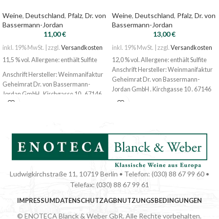
Weine
,
Deutschland
,
Pfalz
,
Dr. von
Weine
,
Deutschland
,
Pfalz
,
Dr. von
Bassermann-Jordan
Bassermann-Jordan
11,00
€
13,00
€
inkl. 19% MwSt. | zzgl.
Versandkosten
inkl. 19% MwSt. | zzgl.
Versandkosten
11,5 % vol. Allergene: enthält Sulfite
12,0 % vol. Allergene: enthält Sulfite
Anschrift Hersteller: Weinmanifaktur
Anschrift Hersteller: Weinmanifaktur
Geheimrat Dr. von Bassermann-
Geheimrat Dr. von Bassermann-
Jordan GmbH . Kirchgasse 10 . 67146
Jordan GmbH . Kirchgasse 10 . 67146
Deidesheim
Deidesheim
Nährwert 100 ml 297 kj, 71 kcal
Ludwigkirchstraße 11, 10719 Berlin • Telefon: (030) 88 67 99 60 •
Telefax: (030) 88 67 99 61
IMPRESSUM
DATENSCHUTZ
AGB
NUTZUNGSBEDINGUNGEN
© ENOTECA Blanck & Weber GbR. Alle Rechte vorbehalten.