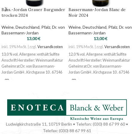
Bass.-Jordan Grauer Burgunder
Bassermann-Jordan Blanc de
trocken 2024
Noir 2024
Weine
,
Deutschland
,
Pfalz
,
Dr. von
Weine
,
Deutschland
,
Pfalz
,
Dr. von
Bassermann-Jordan
Bassermann-Jordan
13,00
€
13,00
€
inkl. 19% MwSt. | zzgl.
Versandkosten
inkl. 19% MwSt. | zzgl.
Versandkosten
13,0 % vol. Allergene: enthält Sulfite
12,0 % vol. Allergene: enthält Sulfite
Anschrift Hersteller: Weinmanifaktur
Anschrift Hersteller: Weinmanifaktur
Geheimrat Dr. von Bassermann-
Geheimrat Dr. von Bassermann-
Jordan GmbH . Kirchgasse 10 . 67146
Jordan GmbH . Kirchgasse 10 . 67146
Deidesheim
Deidesheim
Nährwert 100 ml 301 kj, 72 kcal
Ludwigkirchstraße 11, 10719 Berlin • Telefon: (030) 88 67 99 60 •
Telefax: (030) 88 67 99 61