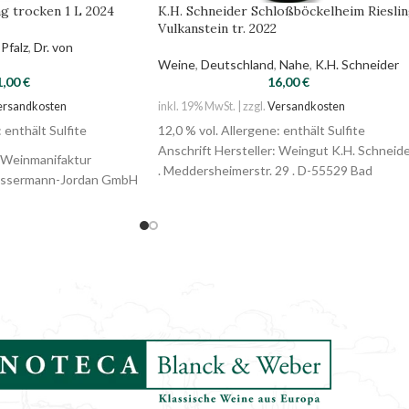
ng trocken 1 L 2024
K.H. Schneider Schloßböckelheim Riesli
Vulkanstein tr. 2022
Pfalz
,
Dr. von
Weine
,
Deutschland
,
Nahe
,
K.H. Schneider
1,00
€
16,00
€
ersandkosten
inkl. 19% MwSt. | zzgl.
Versandkosten
 enthält Sulfite
12,0 % vol. Allergene: enthält Sulfite
Anschrift Hersteller: Weingut K.H. Schneid
: Weinmanifaktur
. Meddersheimerstr. 29 . D-55529 Bad
Bassermann-Jordan GmbH
Sobernheim
146 Deidesheim
j, 71 kcal