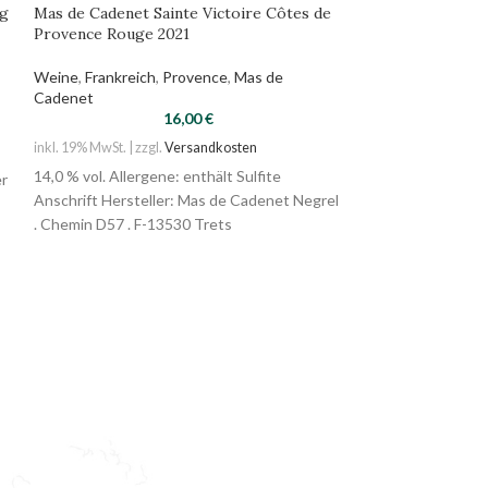
ng
Mas de Cadenet Sainte Victoire Côtes de
Philipp Kuhn Ri
Provence Rouge 2021
Kalksteinf. 2023
Weine
,
Frankreich
,
Provence
,
Mas de
Weine
,
Deutschl
Cadenet
16,00
€
inkl. 19% MwSt. | zzg
inkl. 19% MwSt. | zzgl.
Versandkosten
12,5 % vol. Allerg
14,0 % vol. Allergene: enthält Sulfite
er
Anschrift Herstel
Anschrift Hersteller: Mas de Cadenet Negrel
Großkarlbacher S
. Chemin D57 . F-13530 Trets
Laumersheim