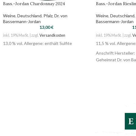
Bass.-Jordan Chardonnay 2024
Bass.-Jordan Riesli
Weine
,
Deutschland
,
Pfalz
,
Dr. von
Weine
,
Deutschland
,
Bassermann-Jordan
Bassermann-Jordan
13,00
€
1
inkl. 19% MwSt. | zzgl.
Versandkosten
inkl. 19% MwSt. | zzgl.
V
13,0 % vol. Allergene: enthält Sulfite
11,5 % vol. Allergene:
Anschrift Hersteller
Geheimrat Dr. von 
. Kirchgasse 10 . 67
Nährwert 100 ml 297 k