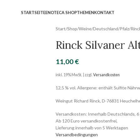
STARTSEITE
ENOTECA SHOP
THEMEN
KONTAKT
Start
/
Shop
/
Weine
/
Deutschland
/
Pfalz
/
Rinc
Rinck Silvaner A
11,00
€
inkl. 19% MwSt. | zzgl.
Versandkosten
12,5 % vol. Allergene: enthält Sulfite Nährw
Weingut Richard Rinck, D-76831 Heuchelh
Versandkosten: Innerhalb Deutschlands, 6 
Ab 120 Euro versandkostenfrei,
Lieferung innerhalb von 5 Werktagen
Versandbedingungen