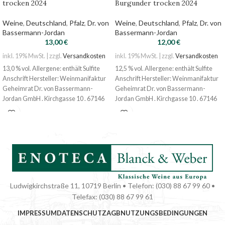
trocken 2024
Burgunder trocken 2024
Weine
,
Deutschland
,
Pfalz
,
Dr. von
Weine
,
Deutschland
,
Pfalz
,
Dr. von
Bassermann-Jordan
Bassermann-Jordan
13,00
€
12,00
€
inkl. 19% MwSt. | zzgl.
Versandkosten
inkl. 19% MwSt. | zzgl.
Versandkosten
13,0 % vol. Allergene: enthält Sulfite
12,5 % vol. Allergene: enthält Sulfite
Anschrift Hersteller: Weinmanifaktur
Anschrift Hersteller: Weinmanifaktur
Geheimrat Dr. von Bassermann-
Geheimrat Dr. von Bassermann-
Jordan GmbH . Kirchgasse 10 . 67146
Jordan GmbH . Kirchgasse 10 . 67146
Deidesheim
Deidesheim
Nährwert 100 ml 301 kj, 72 kcal
Ludwigkirchstraße 11, 10719 Berlin • Telefon: (030) 88 67 99 60 •
Telefax: (030) 88 67 99 61
IMPRESSUM
DATENSCHUTZ
AGB
NUTZUNGSBEDINGUNGEN