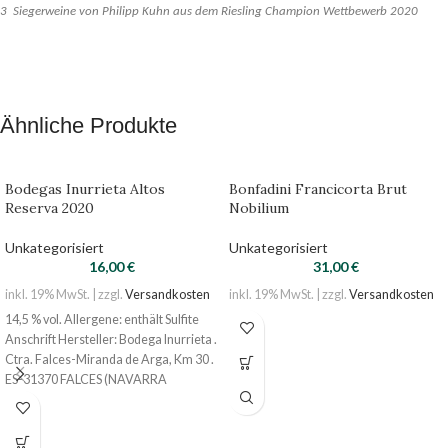
3 Siegerweine von Philipp Kuhn aus dem Riesling Champion Wettbewerb 2020
Ähnliche Produkte
Bodegas Inurrieta Altos
Bonfadini Francicorta Brut
Reserva 2020
Nobilium
Unkategorisiert
Unkategorisiert
16,00
€
31,00
€
inkl. 19% MwSt. | zzgl.
Versandkosten
inkl. 19% MwSt. | zzgl.
Versandkosten
14,5 % vol. Allergene: enthält Sulfite
Anschrift Hersteller: Bodega Inurrieta .
Ctra. Falces-Miranda de Arga, Km 30 .
ES-31370 FALCES (NAVARRA