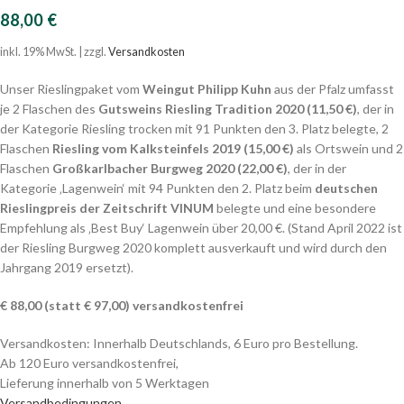
88,00
€
inkl. 19% MwSt. | zzgl.
Versandkosten
Unser Rieslingpaket vom
Weingut Philipp Kuhn
aus der Pfalz umfasst
je 2 Flaschen des
Gutsweins Riesling Tradition 2020 (11,50 €)
, der in
der Kategorie Riesling trocken mit 91 Punkten den 3. Platz belegte, 2
Flaschen
Riesling vom Kalksteinfels 2019 (15,00 €)
als Ortswein und 2
Flaschen
Großkarlbacher Burgweg 2020 (22,00 €)
, der in der
Kategorie ‚Lagenwein‘ mit 94 Punkten den 2. Platz beim
deutschen
Rieslingpreis der Zeitschrift VINUM
belegte und eine besondere
Empfehlung als ‚Best Buy‘ Lagenwein über 20,00 €. (Stand April 2022 ist
der Riesling Burgweg 2020 komplett ausverkauft und wird durch den
Jahrgang 2019 ersetzt).
€ 88,00 (statt € 97,00) versandkostenfrei
Versandkosten: Innerhalb Deutschlands, 6 Euro pro Bestellung.
Ab 120 Euro versandkostenfrei,
Lieferung innerhalb von 5 Werktagen
Versandbedingungen