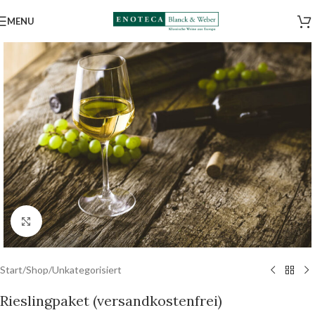
MENU
Click to enlarge
Start
/
Shop
/
Unkategorisiert
Rieslingpaket (versandkostenfrei)