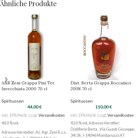
Ähnliche Produkte
A&R Zeni Grappa Pini Ter.
Dist. Berta Grappa Roccanico
Invecchiata 2000 70 cl
2008 70 cl
Spirituosen
Spirituosen
44,00
€
110,00
€
inkl. 19% MwSt. | zzgl.
Versandkosten
inkl. 19% MwSt. | zzgl.
Versandkosten
40,0 % vol.
43,0 % vol. Adresse Herstller:
Distillerie Berta . Via Guasti Giuseppe,
Adresse Hersteller: Az. Agr. Zeni R.s.s.
34/36 . I-14046 Mombaruzzo AT