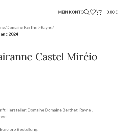
MEIN KONTO
0,00
€
hne
/
Domaine Berthet-Rayne
/
lanc 2024
iranne Castel Miréio
chrift Hersteller: Domaine Domaine Berthet-Rayne .
anne
Euro pro Bestellung.