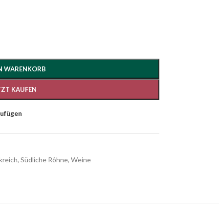
EN WARENKORB
TZT KAUFEN
zufügen
kreich
,
Südliche Rôhne
,
Weine