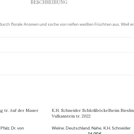
BESCHREIBUNG
durch florale Aromen und soche von reifen weißen Früchten aus. Weil e
ng tr. Auf der Mauer
K.H. Schneider Schloßböckelheim Riesli
Vulkanstein tr. 2022
Pfalz
,
Dr. von
Weine
,
Deutschland
,
Nahe
,
K.H. Schneider
16,00
€