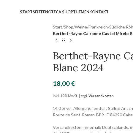
STARTSEITE
ENOTECA SHOP
THEMEN
KONTAKT
Start
/
Shop
/
Weine
/
Frankreich
/
Südliche Rô
Berthet-Rayne Cairanne Castel Miréio B
Berthet-Rayne Ca
Blanc 2024
18,00
€
inkl. 19% MwSt. | zzgl.
Versandkosten
14,0 % vol. Allergene: enthält Sulfite Ans
Route de Saint-Roman-BP9 . F-84290 Cair
Versandkosten: Innerhalb Deutschlands, 6 