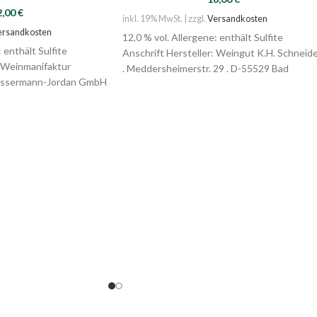
2,00
€
inkl. 19% MwSt. | zzgl.
Versandkosten
ersandkosten
12,0 % vol. Allergene: enthält Sulfite
 enthält Sulfite
Anschrift Hersteller: Weingut K.H. Schneid
: Weinmanifaktur
. Meddersheimerstr. 29 . D-55529 Bad
Bassermann-Jordan GmbH
Sobernheim
146 Deidesheim