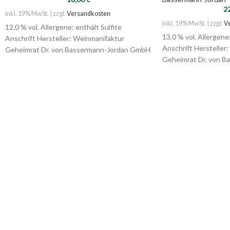
2
inkl. 19% MwSt. | zzgl.
Versandkosten
inkl. 19% MwSt. | zzgl.
V
12,0 % vol. Allergene: enthält Sulfite
13,0 % vol. Allergene:
Anschrift Hersteller: Weinmanifaktur
Anschrift Hersteller
Geheimrat Dr. von Bassermann-Jordan GmbH
Geheimrat Dr. von 
. Kirchgasse 10 . 67146 Deidesheim
. Kirchgasse 10 . 67
Nährwert 100 ml 297 kj, 70 kcl