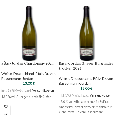
Bass.-Jordan Chardonnay 2024
Bass.-Jordan Grauer Burgunder
trocken 2024
Weine
,
Deutschland
,
Pfalz
,
Dr. von
Bassermann-Jordan
Weine
,
Deutschland
,
Pfalz
,
Dr. von
13,00
€
Bassermann-Jordan
13,00
€
inkl. 19% MwSt. | zzgl.
Versandkosten
inkl. 19% MwSt. | zzgl.
Versandkosten
13,0 % vol. Allergene: enthält Sulfite
13,0 % vol. Allergene: enthält Sulfite
Anschrift Hersteller: Weinmanifaktur
Geheimrat Dr. von Bassermann-