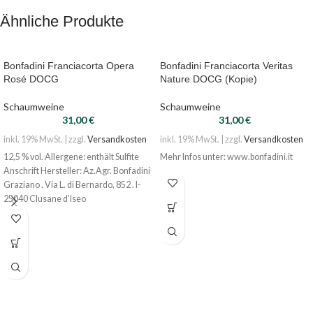
Ähnliche Produkte
Bonfadini Franciacorta Opera
Bonfadini Franciacorta Veritas
Rosé DOCG
Nature DOCG (Kopie)
Schaumweine
Schaumweine
31,00
€
31,00
€
inkl. 19% MwSt. | zzgl.
Versandkosten
inkl. 19% MwSt. | zzgl.
Versandkosten
12,5 % vol. Allergene: enthält Sulfite
Mehr Infos unter: www.bonfadini.it
Anschrift Hersteller: Az.Agr. Bonfadini
Graziano . Via L. di Bernardo, 852 . I-
25040 Clusane d'Iseo