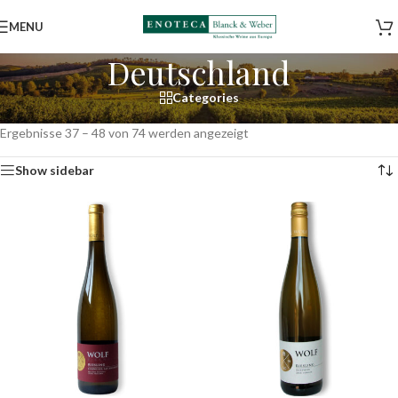
MENU
Deutschland
Categories
Start
/
Shop
/
Weine
/
Deutschland
/
Seite 4
Ergebnisse 37 – 48 von 74 werden angezeigt
Show sidebar