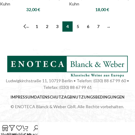
Kuhn
Kuhn
32,00
€
18,00
€
←
1
2
3
4
5
6
7
→
Ludwigkirchstraße 11, 10719 Berlin • Telefon: (030) 88 67 99 60 •
Telefax: (030) 88 67 99 61
IMPRESSUM
DATENSCHUTZ
AGB
NUTZUNGSBEDINGUNGEN
© ENOTECA Blanck & Weber GbR. Alle Rechte vorbehalten.
Shop
Filters
Wishlist
Cart
My account